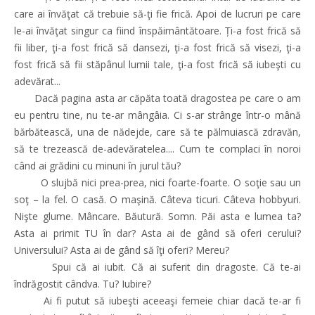
care ai învăţat că trebuie să-ţi fie frică. Apoi de lucruri pe care
le-ai învăţat singur ca fiind înspăimântătoare. Ți-a fost frică să
fii liber, ţi-a fost frică să dansezi, ţi-a fost frică să visezi, ţi-a
fost frică să fii stăpânul lumii tale, ţi-a fost frică să iubeşti cu
adevărat...
Dacă pagina asta ar căpăta toată dragostea pe care o am
eu pentru tine, nu te-ar mângâia. Ci s-ar strânge într-o mână
bărbătească, una de nădejde, care să te pălmuiască zdravăn,
să te trezească de-adevăratelea.... Cum te complaci în noroi
când ai grădini cu minuni în jurul tău?
O slujbă nici prea-prea, nici foarte-foarte. O soţie sau un
soţ – la fel. O casă. O maşină. Câteva ticuri. Câteva hobbyuri.
Nişte glume. Mâncare. Băutură. Somn. Păi asta e lumea ta?
Asta ai primit TU în dar? Asta ai de gând să oferi cerului?
Universului? Asta ai de gând să îţi oferi? Mereu?
Spui că ai iubit. Că ai suferit din dragoste. Că te-ai
îndrăgostit cândva. Tu? Iubire?
Ai fi putut să iubeşti aceeaşi femeie chiar dacă te-ar fi