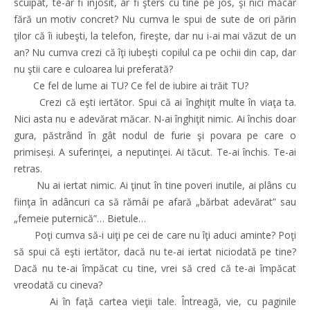
scuipat, te-ar fi înjosit, ar fi şters cu tine pe jos, şi nici măcar
fără un motiv concret? Nu cumva le spui de sute de ori părin
ţilor că îi iubeşti, la telefon, fireşte, dar nu i-ai mai văzut de un
an? Nu cumva crezi că îţi iubeşti copilul ca pe ochii din cap, dar
nu ştii care e culoarea lui preferată?
Ce fel de lume ai TU? Ce fel de iubire ai trăit TU?
Crezi că eşti iertător. Spui că ai înghiţit multe în viaţa ta.
Nici asta nu e adevărat măcar. N-ai înghiţit nimic. Ai închis doar
gura, păstrând în gât nodul de furie şi povara pe care o
primiseși. A suferinţei, a neputinţei. Ai tăcut. Te-ai închis. Te-ai
retras.
Nu ai iertat nimic. Ai ţinut în tine poveri inutile, ai plâns cu
fiinţa în adâncuri ca să rămâi pe afară „bărbat adevărat” sau
„femeie puternică”… Bietule…
Poţi cumva să-i uiţi pe cei de care nu îţi aduci aminte? Poţi
să spui că eşti iertător, dacă nu te-ai iertat niciodată pe tine?
Dacă nu te-ai împăcat cu tine, vrei să cred că te-ai împăcat
vreodată cu cineva?
Ai în faţă cartea vieţii tale. Întreagă, vie, cu paginile