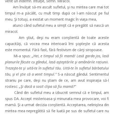
venit un îndemn. Intuiţie, semn. Miracol.
Am învăţat să-mi ascult sufletul, şi nu mintea care mai tot
timpul m-a păcălit, cu mult timp după ce l-am născut pe fiul
meu. Şi totuşi, a existat un moment magic în viaţa mea,
atunci când sufletul meu a simţit că e pregătit să nască un
miracol.
Am ştiut, deşi nu eram conştientă de toate aceste
capacităţi, că vocea mea interioară îmi şopteşte că acesta
este momentul. Fără fast, fără festivism de cărţi siropoase.
Mi-a spus:
„Hei, e timpul să fii mamă! Lasă garda jos, lasă
planurile făcute cu gândul, lasă aşteptările şi amânările rațiunii.
Trezeşte-te şi uită-te în sufletul tău. Uită-te în sufletul bărbatului
tău, şi el ştie că a venit timpul.”
S-a născut gândul. Sentimentul
straniu pe care, deşi nu ştiam de ce, am avut inspiraţia să-l
rostesc:
„Şi dacă a sosit clipa să fiu mamă?”
Când din sufletul meu a izbucnit semnul că e timpul, am
spus DA. Accept misterioasa şi minunata mea provocare, voi fi
mamă. Şi a urmat decizia conştientă. Acceptarea, neliniştea din
mintea mea nepregătită să fie luată pe sus de sufletul care nu