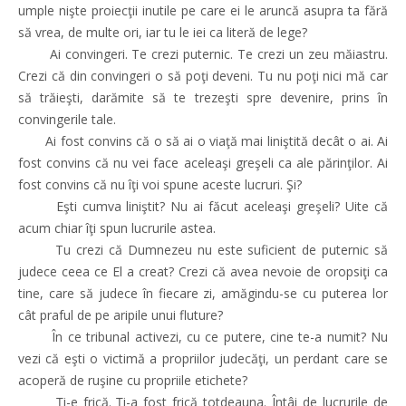
umple nişte proiecţii inutile pe care ei le aruncă asupra ta fără
să vrea, de multe ori, iar tu le iei ca literă de lege?
Ai convingeri. Te crezi puternic. Te crezi un zeu măiastru.
Crezi că din convingeri o să poţi deveni. Tu nu poţi nici mă car
să trăieşti, darămite să te trezeşti spre devenire, prins în
convingerile tale.
Ai fost convins că o să ai o viaţă mai liniştită decât o ai. Ai
fost convins că nu vei face aceleaşi greşeli ca ale părinţilor. Ai
fost convins că nu îţi voi spune aceste lucruri. Şi?
Eşti cumva liniştit? Nu ai făcut aceleaşi greşeli? Uite că
acum chiar îţi spun lucrurile astea.
Tu crezi că Dumnezeu nu este suficient de puternic să
judece ceea ce El a creat? Crezi că avea nevoie de oropsiţi ca
tine, care să judece în fiecare zi, amăgindu-se cu puterea lor
cât praful de pe aripile unui fluture?
În ce tribunal activezi, cu ce putere, cine te-a numit? Nu
vezi că eşti o victimă a propriilor judecăţi, un perdant care se
acoperă de ruşine cu propriile etichete?
Ți-e frică. Ți-a fost frică totdeauna. Întâi de lucrurile de