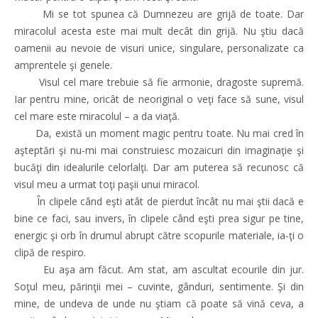
Mi se tot spunea că Dumnezeu are grijă de toate. Dar
miracolul acesta este mai mult decât din grijă. Nu ştiu dacă
oamenii au nevoie de visuri unice, singulare, personalizate ca
amprentele şi genele.
Visul cel mare trebuie să fie armonie, dragoste supremă.
Iar pentru mine, oricât de neoriginal o veţi face să sune, visul
cel mare este miracolul – a da viaţă.
Da, există un moment magic pentru toate. Nu mai cred în
aşteptări şi nu-mi mai construiesc mozaicuri din imaginaţie şi
bucăţi din idealurile celorlalţi. Dar am puterea să recunosc că
visul meu a urmat toţi paşii unui miracol.
În clipele când eşti atât de pierdut încât nu mai ştii dacă e
bine ce faci, sau invers, în clipele când eşti prea sigur pe tine,
energic şi orb în drumul abrupt către scopurile materiale, ia-ţi o
clipă de respiro.
Eu aşa am făcut. Am stat, am ascultat ecourile din jur.
Soţul meu, părinţii mei – cuvinte, gânduri, sentimente. Şi din
mine, de undeva de unde nu ştiam că poate să vină ceva, a