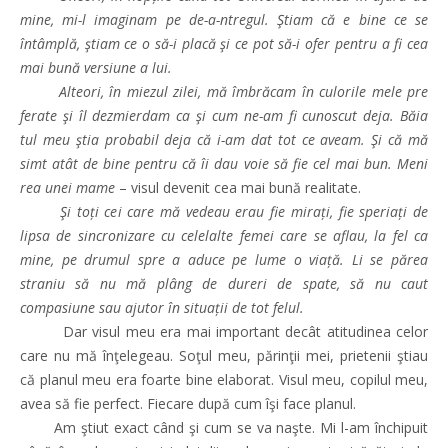
mine, mi-l imaginam pe de-a-ntregul. Ştiam că e bine ce se
întâmplă, ştiam ce o să-i placă şi ce pot să-i ofer pentru a fi cea
mai bună versiune a lui.
Alteori, în miezul zilei, mă îmbrăcam în culorile mele pre
ferate şi îl dezmierdam ca şi cum ne-am fi cunoscut deja. Băia
tul meu ştia probabil deja că i-am dat tot ce aveam. Şi că mă
simt atât de bine pentru că îi dau voie să fie cel mai bun. Meni
rea unei mame
– visul devenit cea mai bună realitate.
Şi toți cei care mă vedeau erau fie mirați, fie speriați de
lipsa de sincronizare cu celelalte femei care se aflau, la fel ca
mine, pe drumul spre a aduce pe lume o viață. Li se părea
straniu să nu mă plâng de dureri de spate, să nu caut
compasiune sau ajutor în situații de tot felul.
Dar visul meu era mai important decât atitudinea celor
care nu mă înţelegeau. Soţul meu, părinţii mei, prietenii ştiau
că planul meu era foarte bine elaborat. Visul meu, copilul meu,
avea să fie perfect. Fiecare după cum îşi face planul.
Am ştiut exact când şi cum se va naşte. Mi l-am închipuit