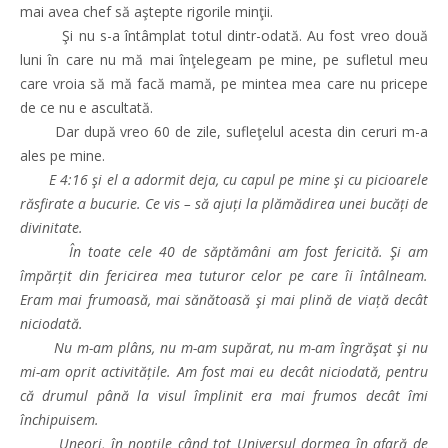
mai avea chef să aştepte rigorile minţii.
Şi nu s-a întâmplat totul dintr-odată. Au fost vreo două
luni în care nu mă mai înţelegeam pe mine, pe sufletul meu
care vroia să mă facă mamă, pe mintea mea care nu pricepe
de ce nu e ascultată.
Dar după vreo 60 de zile, sufleţelul acesta din ceruri m-a
ales pe mine.
E 4:16 şi el a adormit deja, cu capul pe mine şi cu picioarele
răsfirate a bucurie. Ce vis – să ajuți la plămădirea unei bucăți de
divinitate.
În toate cele 40 de săptămâni am fost fericită. Şi am
împărțit din fericirea mea tuturor celor pe care îi întâlneam.
Eram mai frumoasă, mai sănătoasă şi mai plină de viață decât
niciodată.
Nu m-am plâns, nu m-am supărat, nu m-am îngrăşat şi nu
mi-am oprit activitățile. Am fost mai eu decât niciodată, pentru
că drumul până la visul împlinit era mai frumos decât îmi
închipuisem.
Uneori, în nopțile când tot Universul dormea în afară de