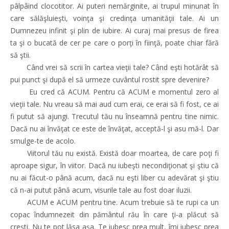
pâlpâind clocotitor. Ai puteri nemărginite, ai trupul minunat în
care sălăşluieşti, voinţa şi credinţa umanităţii tale. Ai un
Dumnezeu infinit şi plin de iubire. Ai curaj mai presus de firea
ta şi o bucată de cer pe care o porţi în fiinţă, poate chiar fără
să ştii.
Când vrei să scrii în cartea vieţii tale? Când eşti hotărât să
pui punct şi după el să urmeze cuvântul rostit spre devenire?
Eu cred că ACUM. Pentru că ACUM e momentul zero al
vieţii tale. Nu vreau să mai aud cum erai, ce erai să fi fost, ce ai
fi putut să ajungi. Trecutul tău nu înseamnă pentru tine nimic.
Dacă nu ai învăţat ce este de învăţat, acceptă-l şi asu mă-l. Dar
smulge-te de acolo.
Viitorul tău nu există. Există doar moartea, de care poţi fi
aproape sigur, în viitor. Dacă nu iubeşti necondiţionat şi ştiu că
nu ai făcut-o până acum, dacă nu eşti liber cu adevărat şi ştiu
că n-ai putut până acum, visurile tale au fost doar iluzii.
ACUM e ACUM pentru tine. Acum trebuie să te rupi ca un
copac îndumnezeit din pământul rău în care ţi-a plăcut să
creşti. Nu te pot lăsa aşa. Te iubesc prea mult, îmi iubesc prea