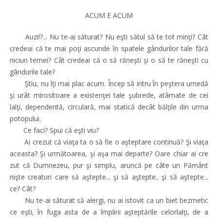
ACUM E ACUM
Auzi!?... Nu te-ai săturat? Nu eşti sătul să te tot minţi? Cât
credeai că te mai poţi ascunde în spatele gândurilor tale fără
niciun temei? Cât credeai că o să răneşti şi o să te răneşti cu
gândurile tale?
Ştiu, nu îţi mai plac acum. Încep să intru în peştera umedă
şi urât mirositoare a existenţei tale şubrede, atârnate de cei
lalţi, dependentă, circulară, mai statică decât bălţile din urma
potopului.
Ce faci? Spui că eşti viu?
Ai crezut că viaţa ta o să fie o aşteptare continuă? Şi viaţa
aceasta? Şi următoarea, şi aşa mai departe? Oare chiar ai cre
zut că Dumnezeu, pur şi simplu, aruncă pe câte un Pământ
nişte creaturi care să aştepte... şi să aştepte.. şi să aştepte...
ce? Cât?
Nu te-ai săturat să alergi, nu ai istovit ca un biet bezmetic
ce eşti, în fuga asta de a împlini aşteptările celorlalţi, de a