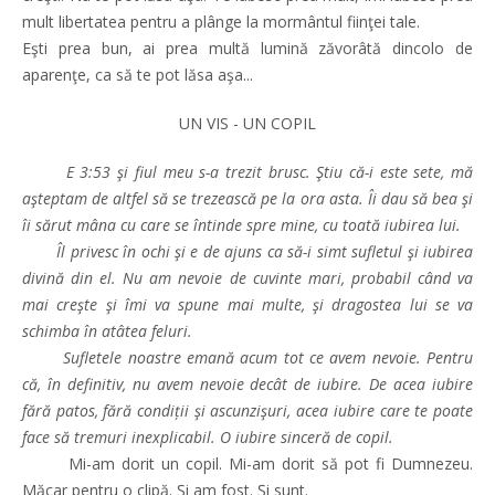
mult libertatea pentru a plânge la mormântul fiinţei tale.
Eşti prea bun, ai prea multă lumină zăvorâtă dincolo de
aparenţe, ca să te pot lăsa aşa...
UN VIS - UN COPIL
E 3:53 şi fiul meu s-a trezit brusc. Ştiu că-i este sete, mă
aşteptam de altfel să se trezească pe la ora asta. Îi dau să bea şi
îi sărut mâna cu care se întinde spre mine, cu toată iubirea lui.
Îl privesc în ochi şi e de ajuns ca să-i simt sufletul şi iubirea
divină din el. Nu am nevoie de cuvinte mari, probabil când va
mai creşte şi îmi va spune mai multe, şi dragostea lui se va
schimba în atâtea feluri.
Sufletele noastre emană acum tot ce avem nevoie. Pentru
că, în definitiv, nu avem nevoie decât de iubire. De acea iubire
fără patos, fără condiții şi ascunzişuri, acea iubire care te poate
face să tremuri inexplicabil. O iubire sinceră de copil.
Mi-am dorit un copil. Mi-am dorit să pot fi Dumnezeu.
Măcar pentru o clipă. Şi am fost. Şi sunt.