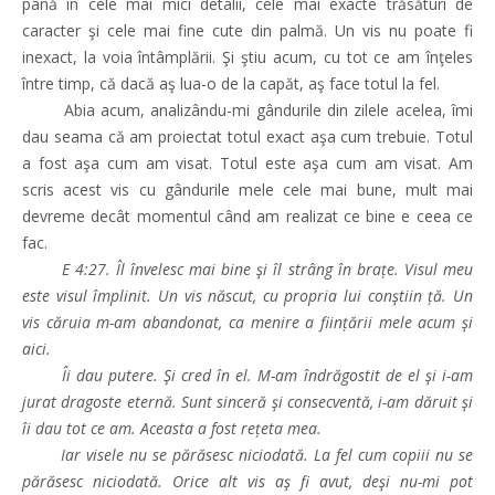
până în cele mai mici detalii, cele mai exacte trăsături de
caracter şi cele mai fine cute din palmă. Un vis nu poate fi
inexact, la voia întâmplării. Şi ştiu acum, cu tot ce am înţeles
între timp, că dacă aş lua-o de la capăt, aş face totul la fel.
Abia acum, analizându-mi gândurile din zilele acelea, îmi
dau seama că am proiectat totul exact aşa cum trebuie. Totul
a fost aşa cum am visat. Totul este aşa cum am visat. Am
scris acest vis cu gândurile mele cele mai bune, mult mai
devreme decât momentul când am realizat ce bine e ceea ce
fac.
E 4:27. Îl învelesc mai bine şi îl strâng în brațe. Visul meu
este visul împlinit. Un vis născut, cu propria lui conştiin ță. Un
vis căruia m-am abandonat, ca menire a ființării mele acum şi
aici.
Îi dau putere. Şi cred în el. M-am îndrăgostit de el şi i-am
jurat dragoste eternă. Sunt sinceră şi consecventă, i-am dăruit şi
îi dau tot ce am. Aceasta a fost rețeta mea.
Iar visele nu se părăsesc niciodată. La fel cum copiii nu se
părăsesc niciodată. Orice alt vis aş fi avut, deşi nu-mi pot