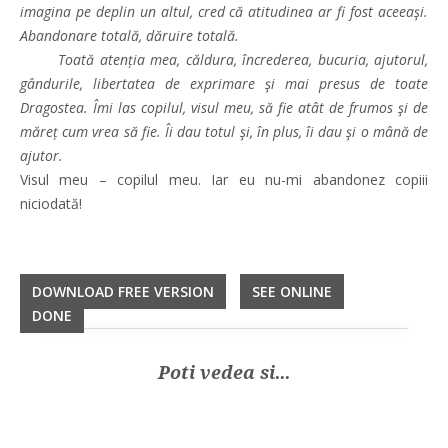
imagina pe deplin un altul, cred că atitudinea ar fi fost aceeaşi.
Abandonare totală, dăruire totală.
Toată atenția mea, căldura, încrederea, bucuria, ajutorul,
gândurile, libertatea de exprimare şi mai presus de toate
Dragostea. Îmi las copilul, visul meu, să fie atât de frumos şi de
măreț cum vrea să fie. Îi dau totul şi, în plus, îi dau şi o mână de
ajutor.
Visul meu – copilul meu. Iar eu nu-mi abandonez copiii
niciodată!
DOWNLOAD FREE VERSION
SEE ONLINE
DONE
Poti vedea si...